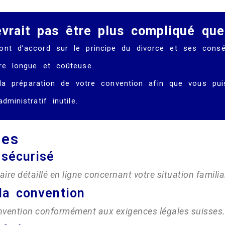
vrait pas être plus compliqué que
nt d’accord sur le principe du divorce et ses conséq
re longue et coûteuse.
e la préparation de votre convention afin que vous pui
ministratif inutile.
les
 sécurisé
re détaillé en ligne concernant votre situation familial
la convention
nvention conformément aux exigences légales suisses