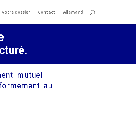
Votre dossier
Contact
Allemand
e
cturé.
ment mutuel
onformément au