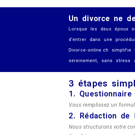
Un divorce ne de
Lorsque les deux époux so
d’entrer dans une procédu
Divorce-online.ch simplifi
sereinement, sans stress ad
3 étapes simp
1. Questionnaire
Vous remplissez un formulai
2. Rédaction de 
Nous structurons votre co